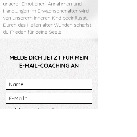
unserer Emotionen,
Annahmen und
Handlungen im Erwachsenenalter wird
von
unserem inneren Kind beeinflusst.
Durch das Heilen alter
Wunden schaffst
du Frieden für deine Seele.
MELDE DICH JETZT FÜR MEIN
E-MAIL-COACHING AN
Ich akzeptiere die
Datenschutzbestimmungen.
Abonnieren