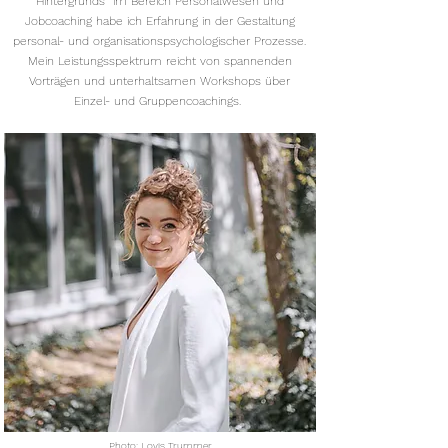
Hintergrunds
im Bereich Personalwesen und
Jobcoaching habe ich Erfahrung in der Gestaltung
personal- und organisationspsychologischer Prozesse.
Mein Leistungsspektrum reicht von spannenden
Vorträgen und unterhaltsamen Workshops über
Einzel- und Gruppencoachings.
Photo: Lovis Trummer