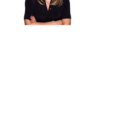
MELDE DICH JETZT FÜR MEIN
E-MAIL-COACHING AN
Ich akzeptiere die
Datenschutzbestimmungen.
Abonnieren