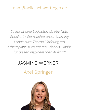
team@anikaschwertfeger.de
"Anika ist eine begeisternde Key Note
Speakerin! Sie machte
unser Learning
Lunch zum Thema "Ordnung am
Arbeitsplatz" zum echten Erlebnis. Danke
für diesen inspirierenden Auftritt!"
JASMINE WERNER
Axel Springer